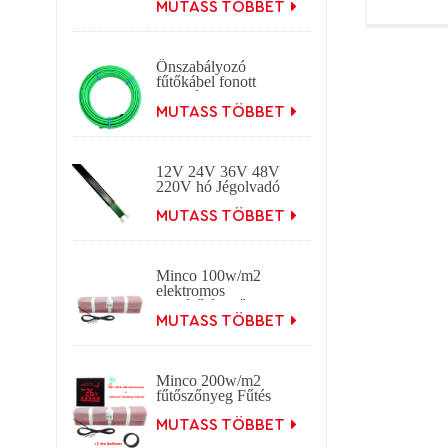
önszabályozó
MUTASS TÖBBET
fűtőkábel
Önszabályozó
fűtőkábel fonott
fagyvédelemmel
Önszabályozó
MUTASS TÖBBET
elektromos
hőnyomkövető kábel
tető- és
12V 24V 36V 48V
ereszcsatornákhoz.
220V hó Jégolvadó
önszabályozó
elektromos fűtési
MUTASS TÖBBET
nyomkövető kábel
Minco 100w/m2
elektromos
padlófűtés szőnyeg
MUTASS TÖBBET
Minco 200w/m2
fűtőszőnyeg Fűtés
0,5-15m2 0,5m
szélesség
MUTASS TÖBBET