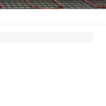
Polski
Magyar
zh-CN