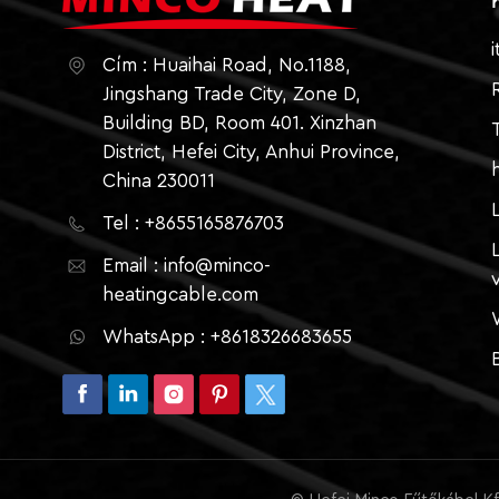
i
Cím : Huaihai Road, No.1188,
Jingshang Trade City, Zone D,
Building BD, Room 401. Xinzhan
District, Hefei City, Anhui Province,
China 230011
Tel : +8655165876703
Email : info@minco-
heatingcable.com
WhatsApp : +8618326683655