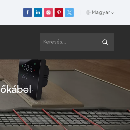
Magyar
English
Français
Deutsch
Русский
tőkábel
Italiano
Español
Português
عربي