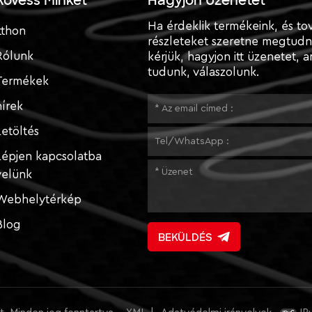
Kövess Minket
Hagyjon Üzenetet
Ha érdeklik termékeink, és to
tthon
részleteket szeretne megtudni
Rólunk
kérjük, hagyjon itt üzenetet, a
tudunk, válaszolunk.
Termékek
hírek
Letöltés
Lépjen kapcsolatba
velünk
Webhelytérkép
Blog
BEKÜLDÉS