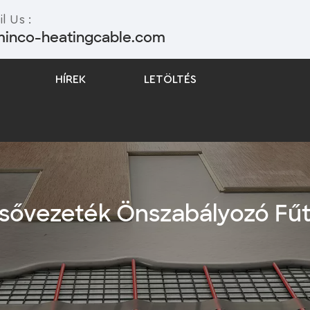
l Us :
minco-heatingcable.com
HÍREK
LETÖLTÉS
Állandó Teljesítményű Hőnyomkövető Kábel
Csővezeték Önszabályozó Fű