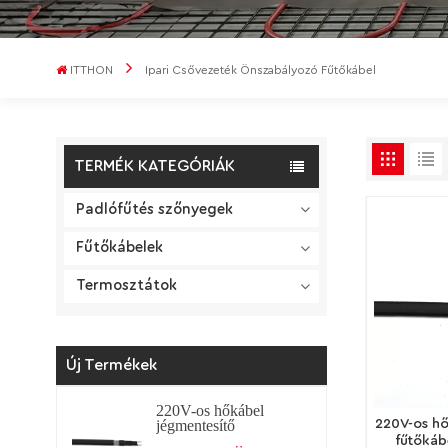
ITTHON
Ipari Csővezeték Önszabályozó Fűtőkábel
TERMÉK KATEGÓRIÁK
Padlófűtés szőnyegek
Fűtőkábelek
Termosztátok
Új Termékek
220V-os hőkábel
220V-os hő
jégmentesítő
fűtőkábel
fűtőkáb