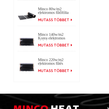
Minco 80w/m2
elektromos fűtőfólia
távoli infravörös
szén
MUTASS TÖBBET
Minco 140w/m2
Korea elektromos
fűtőfólia távoli
infravörös szén
MUTASS TÖBBET
Minco 220w/m2
elektromos fűtés
távoli infravörös
szénfólia
MUTASS TÖBBET