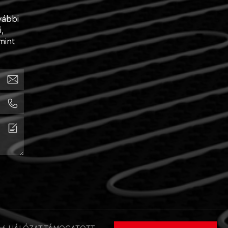
vábbi
,
mint